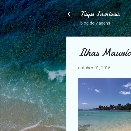
Trips Incríveis
blog de viagens
Ilhas Mauríci
outubro 01, 2016