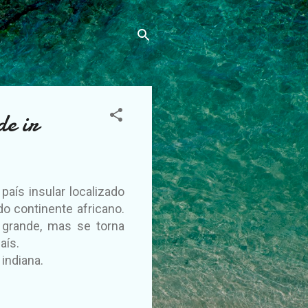
de ir
país insular localizado
do continente africano.
grande, mas se torna
aís.
indiana.