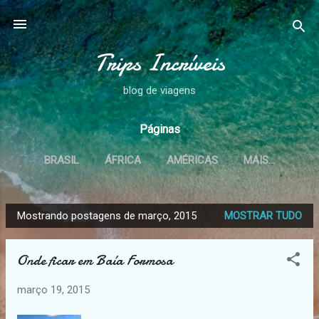
Pular para o conteúdo principal
Trips Incríveis
blog de viagens
Páginas
BRASIL
ÁFRICA
AMÉRICAS
MAIS…
Mostrando postagens de março, 2015
MOSTRAR TUDO
P
o
Onde ficar em Baía Formosa
s
t
março 19, 2015
a
g