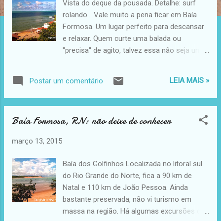
Vista do deque da pousada. Detalhe: surf
e
rolando... Vale muito a pena ficar em Baía
n
Formosa. Um lugar perfeito para descansar
s
e relaxar. Quem curte uma balada ou
"precisa" de agito, talvez essa não seja uma
boa escolha. Ficamos na pousada La Bonita
, localizada no alto de um morro
LEIA MAIS »
Postar um comentário
Baía Formosa, RN: não deixe de conhecer
março 13, 2015
Baía dos Golfinhos Localizada no litoral sul
do Rio Grande do Norte, fica a 90 km de
Natal e 110 km de João Pessoa. Ainda
bastante preservada, não vi turismo em
massa na região. Há algumas excursões que