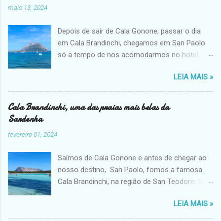
maio 13, 2024
Depois de sair de Cala Gonone, passar o dia
em Cala Brandinchi, chegamos em San Paolo
só a tempo de nos acomodarmos no hotel,
dar uma volta e ver o passeio que faríamos no
LEIA MAIS »
dia seguinte. As praias do centrinho são
pequenas e bucólicas, e a vista fica ainda mais
linda com a imponente pedra da Ilha de
Cala Brandinchi, uma das praias mais belas da
Tavolara. Mas depois de passar horas em Cala
Sardenha
Brandinchi com suas areias brancas, pegar
fevereiro 01, 2024
praia novamente nas areias grossas e
douradas não me foi muito atrativo. Eu estava
Saímos de Cala Gonone e antes de chegar ao
com fome. Quem me conhece sabe que estou
nosso destino, San Paolo, fomos a famosa
sempre com fome e fico insuportável até
Cala Brandinchi, na região de San Teodoro. Na
comer. Decidi pegar uma pizza e comer nos
alta temporada é preciso agendar com 2 dias
bancos da praia, com a melhor vista que
LEIA MAIS »
de ante cedência ( após as 18h ) on-line e
poderia ter. No dia seguinte, compramos o
pagar a taxa de 2 euros por pessoa. São duas
passeio para a ilha, Custou € 20 p/p. As saídas