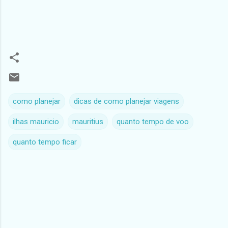
como planejar
dicas de como planejar viagens
ilhas mauricio
mauritius
quanto tempo de voo
quanto tempo ficar
C
o
m
e
n