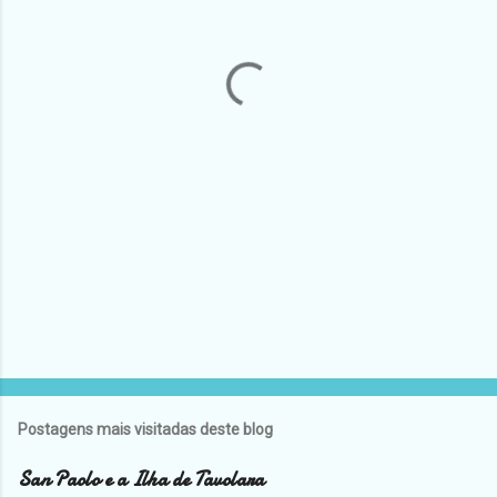
t
á
r
i
o
s
Postagens mais visitadas deste blog
San Paolo e a Ilha de Tavolara