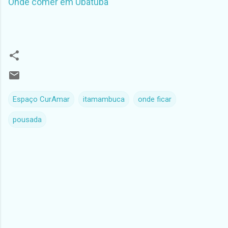
Onde comer em Ubatuba
Espaço CurAmar
itamambuca
onde ficar
pousada
C
o
m
e
n
t