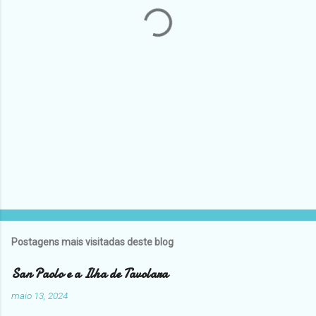
á
r
i
o
s
Postagens mais visitadas deste blog
San Paolo e a Ilha de Tavolara
maio 13, 2024