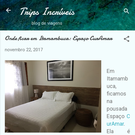
Trips Incríveis
Pular para o conteúdo principal
blog de viagens
Onde ficar em Itamambuca: Espaço CurAmar
novembro 22, 2017
Em
Itamamb
uca,
ficamos
na
pousada
Espaço
C
urAmar
.
Ela é