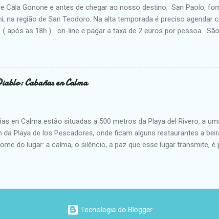
e Cala Gonone e antes de chegar ao nosso destino, San Paolo, f
..
hi, na região de San Teodoro. Na alta temporada é preciso agendar 
 ( após as 18h ) on-line e pagar a taxa de 2 euros por pessoa. Sã
 desse agendamento: Cala Brandinchi e Lu Impostu. Após a reserva e
escolhida. Pode ir ver a outra praia, mas não pode levar pertences
 de cada vez espiar Lu Impostu e tenho a certeza que escolhi a prai
i é das praias mais bonitas da vida ( na nossa opinião, claro! ). A ar
Diablo: Cabañas en Calma
l e não afunda muito, perfeita para famílias com crianças. O maior
 Talvez por isso o estacionamento seja tão caro, 2,50 euros por ho
s de aluguel de cadeiras e guarda-sol ( 60 euros com 2 cadeiras) , a
as en Calma estão situadas a 500 metros da Playa del Rivero, a um
 da Playa de los Pescadores, onde ficam alguns restaurantes a beir
me do lugar: a calma, o silêncio, a paz que esse lugar transmite, é p
scapada do dia-a-dia corrido e estressante. Contando com cozinha c
s e utensilhos ), ar-condicionado, lareira, TV, wi-fi que funciona sup
alhar ). Ainda tem uma varanda com vista do mar, perfeita para rela
 ou vinho. Tem parrilla para quem curte fazer um churrasco. A cama
cabanas deixam o espaço aconchegante para casais. O sofá em frente
Tecnologia do Blogger
amento em frente a cabana facilita. O espaço entre as cabanas dá 