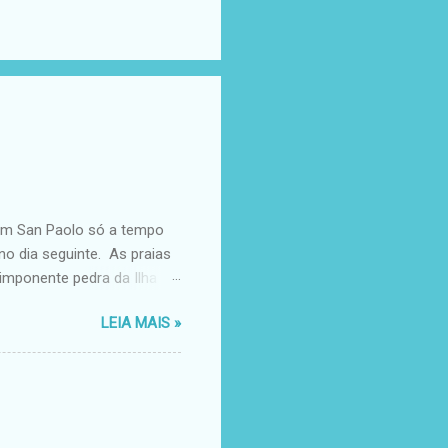
 em San Paolo só a tempo
o dia seguinte. As praias
 imponente pedra da Ilha de
ancas, pegar praia
LEIA MAIS »
stava com fome. Quem me
cidi pegar uma pizza e
uinte, compramos o passeio
 30 minutos até as 13h,
 tempo estava fechado,
endo para abrir. A ilha é