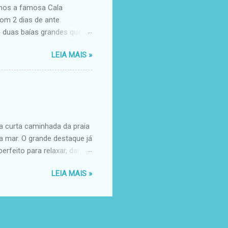
omos a famosa Cala
com 2 dias de ante
o duas baías grandes que
 pagar a taxa, você entra
LEIA MAIS »
. Nem uma mochila. Nós
a mais bonita para ficar.
eia é super branca, a água
 problema é a superlotação
ra! As praias oferecem
...
a curta caminhada da praia
a mar. O grande destaque já
erfeito para relaxar, dar
ompleta ( fogão, frigobar,
LEIA MAIS »
er bem ( afinal, eu preciso
xar, tomar um café,
 é confortável e o estilo
 a lareira... O
privacidade. Contato das