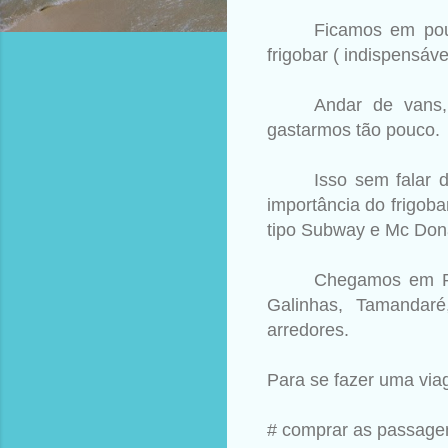
Ficamos em pou
frigobar ( indispensáv
Andar de vans,
gastarmos tão pouco.
Isso sem falar 
importância do frigob
tipo Subway e Mc Dona
Chegamos em Re
Galinhas, Tamandar
arredores.
Para se fazer uma vi
# comprar as passage