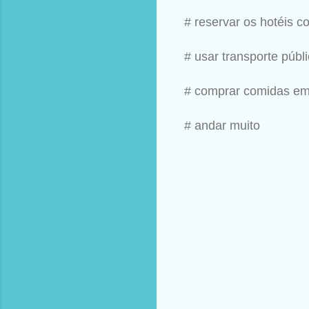
# reservar os hotéis c
# usar transporte públ
# comprar comidas e
# andar muito