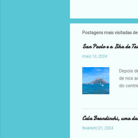
Postagens mais visitadas de
San Paolo e a Ilha de Ta
maio 13, 2024
Depois d
de nos a
do centri
Tavolara
novament
conhece 
comer no
Cala Brandinchi, uma das
para a il
fevereiro 01, 2024
quando o
nem se v