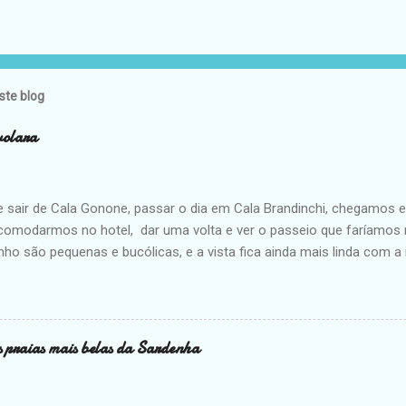
ste blog
volara
e sair de Cala Gonone, passar o dia em Cala Brandinchi, chegamos
comodarmos no hotel, dar uma volta e ver o passeio que faríamos n
nho são pequenas e bucólicas, e a vista fica ainda mais linda com a
. Mas depois de passar horas em Cala Brandinchi com suas areias br
e nas areias grossas e douradas não me foi muito atrativo. Eu e
sabe que estou sempre com fome e fico insuportável até comer. De
s bancos da praia, com a melhor vista que poderia ter. No dia seg
 praias mais belas da Sardenha
ha, Custou € 20 p/p. As saídas são do porto a partir das 9h de 30 em
corre o primeiro retorno. Os próximos são 15h30, 16h30 e 17h30. O
ia o topo da montanha. Mas era o dia que tínhamos e estávamos torc