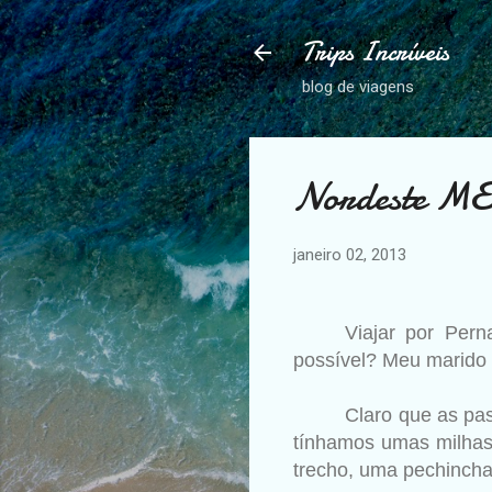
Trips Incríveis
blog de viagens
Nordeste ME
janeiro 02, 2013
Viajar por Per
possível? Meu marido 
Claro que as pa
tínhamos umas milhas 
trecho, uma pechincha