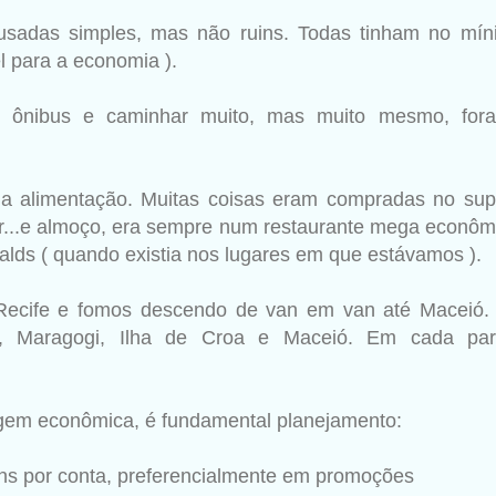
sadas simples, mas não ruins. Todas tinham no míni
el para a economia ).
 ônibus e caminhar muito, mas muito mesmo, fora
da alimentação. Muitas coisas eram compradas no sup
ar...e almoço, era sempre num restaurante mega econô
lds ( quando existia nos lugares em que estávamos ).
cife e fomos descendo de van em van até Maceió.
é, Maragogi, Ilha de Croa e Maceió. Em cada pa
agem econômica, é fundamental planejamento:
ns por conta, preferencialmente em promoções