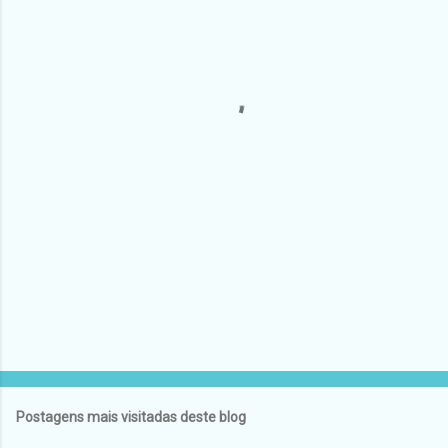
n
t
á
r
i
o
s
Postagens mais visitadas deste blog