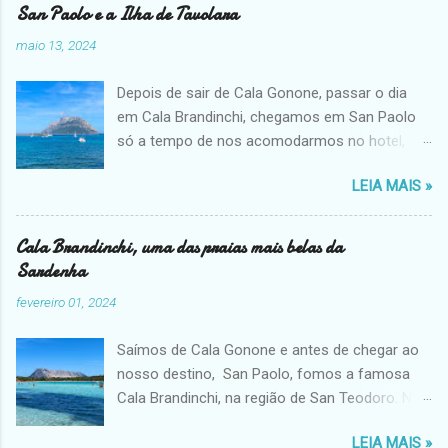
San Paolo e a Ilha de Tavolara
maio 13, 2024
Depois de sair de Cala Gonone, passar o dia
em Cala Brandinchi, chegamos em San Paolo
só a tempo de nos acomodarmos no hotel,
dar uma volta e ver o passeio que faríamos no
LEIA MAIS »
dia seguinte. As praias do centrinho são
pequenas e bucólicas, e a vista fica ainda mais
linda com a imponente pedra da Ilha de
Cala Brandinchi, uma das praias mais belas da
Tavolara. Mas depois de passar horas em Cala
Sardenha
Brandinchi com suas areias brancas, pegar
fevereiro 01, 2024
praia novamente nas areias grossas e
douradas não me foi muito atrativo. Eu estava
Saímos de Cala Gonone e antes de chegar ao
com fome. Quem me conhece sabe que estou
nosso destino, San Paolo, fomos a famosa
sempre com fome e fico insuportável até
Cala Brandinchi, na região de San Teodoro. Na
comer. Decidi pegar uma pizza e comer nos
alta temporada é preciso agendar com 2 dias
bancos da praia, com a melhor vista que
LEIA MAIS »
de ante cedência ( após as 18h ) on-line e