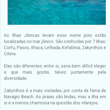
As Ilhas Jônicas levam esse nome pois estão
localizadas no mar jônico. São conhcidas por 7 ilhas:
Corfu, Paxos, Ithaca, Lefkada, Kefalônia, Zakynthos e
Citera.
Elas são diferentes entre si, seria bem difícil eleger
a que mais gostei, talvez justamente pela
diversidade.
Zakynthos é a mais visitadas, por conta da fama de
Navagio Beach. As praias são lindas, mas a ilha em
si é a menos charmosa na questão dos vilarejos.