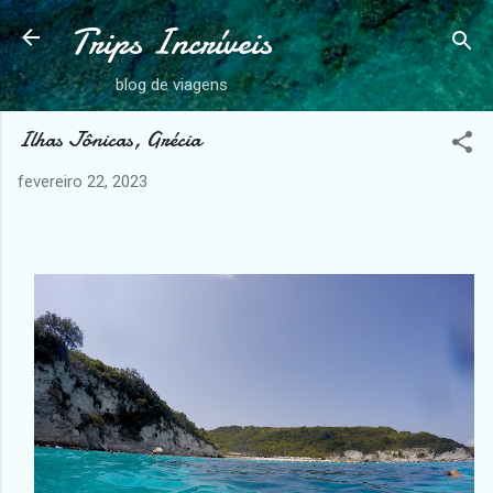
Trips Incríveis
Pular para o conteúdo principal
blog de viagens
Ilhas Jônicas, Grécia
fevereiro 22, 2023