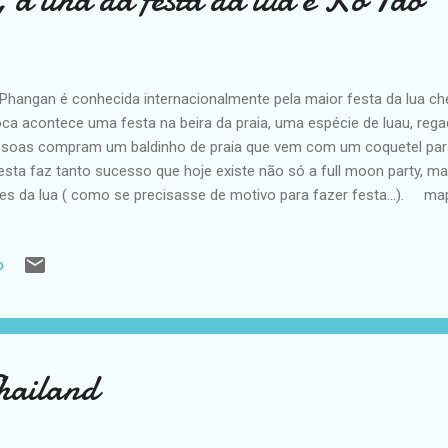
Phangan é conhecida internacionalmente pela maior festa da lua ch
ca acontece uma festa na beira da praia, uma espécie de luau, rega
soas compram um baldinho de praia que vem com um coquetel para 
esta faz tanto sucesso que hoje existe não só a full moon party, m
es da lua ( como se precisasse de motivo para fazer festa...). ma
so resort Para chegar até essa ilha, pegamos um boat em Ko Sam
Haad Tian Beach Resort, na praia privativa de Haad Tian. A praia era 
o
tas da lua, recomendo ficar mais próximo da festa, pois as estrada
uosas, ainda mais depois de uns drinks!!! Haad Tian Haad Tian B
hecemos poucas praias da ilha, que é bem grandinha. Fomos ...
hailand