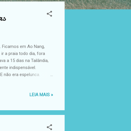
as
). Ficamos em Ao Nang,
r a praia todo dia, fora
a a 15 dias na Tailândia,
ente indispensável.
 E não era espelunca.
 Krabi de base para fazer
 outros. Gostamos tanto de
LEIA MAIS »
tes. Mas isso é para outro
 principal, segue à direita
ntinha. É banhada pelo mar