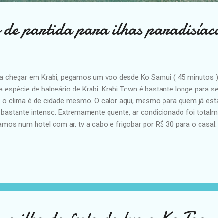
de partida para ilhas paradisíac
a chegar em Krabi, pegamos um voo desde Ko Samui ( 45 minutos 
 espécie de balneário de Krabi. Krabi Town é bastante longe para se i
 o clima é de cidade mesmo. O calor aqui, mesmo para quem já estav
 bastante intenso. Extremamente quente, ar condicionado foi totalm
amos num hotel com ar, tv a cabo e frigobar por R$ 30 para o casal.
po e bem localizado. Além de conhecer as praias da região, usamos
seios para Ko Phi Phi, Ko Lanta, Chicken Island, Hong Island, entre
Phi Phi que, depois de fazer um day trip, voltamos para passar 2 noi
t. Praias de Krabi ( Ao Nang ) Noppharat Thara Beach: quem sai da rua
o calçadão. O calor é tão intenso nessa região que até a água é que
Andaman...
a ilha da festa da lua e Ko Tao