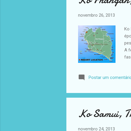
novembro 26, 2013
Ko 
épo
pes
A f
fas
nos
no 
Postar um comentári
fes
sin
Con
Ko Samui, T
novembro 24, 2013