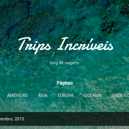
Pular para o conteúdo principal
Trips Incríveis
blog de viagens
Páginas
AMÉRICAS
ÁSIA
EUROPA
OCEANIA
ONDE C
OUTROS POSTS
MAIS…
ABOUT OUR JOB
vembro, 2013