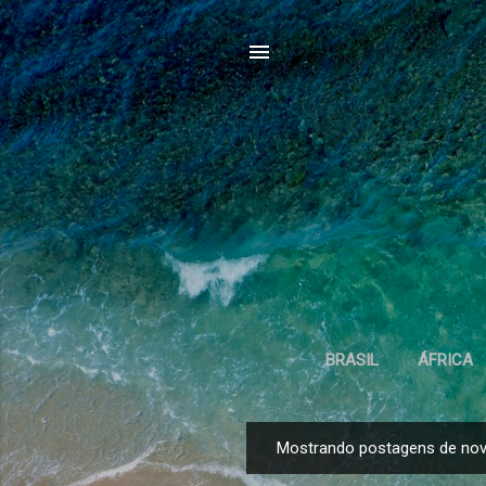
BRASIL
ÁFRICA
Mostrando postagens de no
P
o