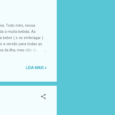
eia. Todo mês, nessa
da a muita bebida. As
beber ( e se embriagar ).
as a versão para todas as
pa da ilha, mas não do
ui ( 45 minutos ). Ficamos
linda. Mas quem quiser ir as
LEIA MAIS »
s nessa ilha são um tanto
each Tian Haad Tian