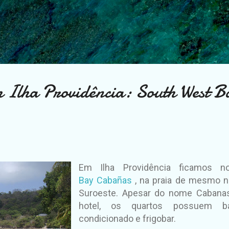
Pular para o conteúdo principal
m Ilha Providência: South West B
Em Ilha Providência ficamos 
Bay
Cabañas
, na praia de mesmo n
Suroeste. Apesar do nome Cabana
hotel, os quartos possuem banh
condicionado e frigobar.