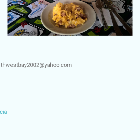
southwestbay2002@yahoo.com
cia