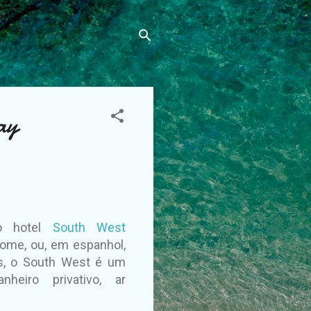
ay
no hotel
South West
ome, ou, em espanhol,
s, o South West é um
eiro privativo,
ar