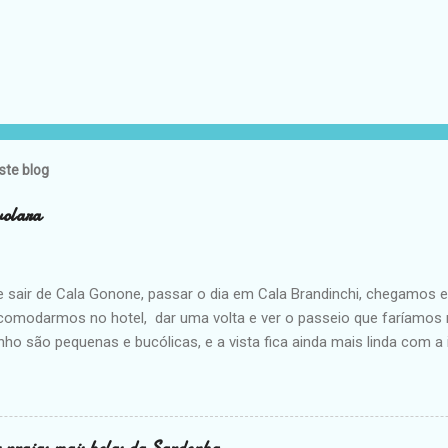
ste blog
volara
e sair de Cala Gonone, passar o dia em Cala Brandinchi, chegamos
comodarmos no hotel, dar uma volta e ver o passeio que faríamos n
nho são pequenas e bucólicas, e a vista fica ainda mais linda com a
. Mas depois de passar horas em Cala Brandinchi com suas areias br
e nas areias grossas e douradas não me foi muito atrativo. Eu e
sabe que estou sempre com fome e fico insuportável até comer. De
s bancos da praia, com a melhor vista que poderia ter. No dia seg