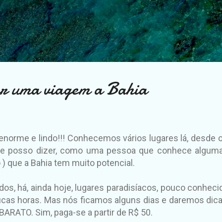
Pular para o conteúdo principal
r uma viagem a Bahia
enorme e lindo!!! Conhecemos vários lugares lá, desde o 
) e posso dizer, como uma pessoa que conhece algumas
) que a Bahia tem muito potencial.
ndos, há, ainda hoje, lugares paradisíacos, pouco conheci
ucas horas. Mas nós ficamos alguns dias e daremos dica
 BARATO. Sim, paga-se a partir de R$ 50.