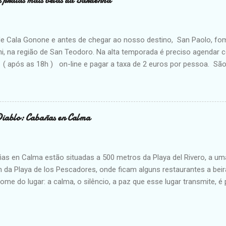
 praias mais belas da Sardenha
ha, Custou € 20 p/p. As saídas são do porto a partir das 9h de 30 em
corre o primeiro retorno. Os próximos são 15h30, 16h30 e 17h30. O
ia o topo da montanha. Mas era o dia que tínhamos e estávamos torc
e Cala Gonone e antes de chegar ao nosso destino, San Paolo, f
..
hi, na região de San Teodoro. Na alta temporada é preciso agendar 
 ( após as 18h ) on-line e pagar a taxa de 2 euros por pessoa. Sã
 desse agendamento: Cala Brandinchi e Lu Impostu. Após a reserva e
escolhida. Pode ir ver a outra praia, mas não pode levar pertences
 de cada vez espiar Lu Impostu e tenho a certeza que escolhi a prai
i é das praias mais bonitas da vida ( na nossa opinião, claro! ). A ar
Diablo: Cabañas en Calma
l e não afunda muito, perfeita para famílias com crianças. O maior
 Talvez por isso o estacionamento seja tão caro, 2,50 euros por ho
s de aluguel de cadeiras e guarda-sol ( 60 euros com 2 cadeiras) , a
as en Calma estão situadas a 500 metros da Playa del Rivero, a um
 da Playa de los Pescadores, onde ficam alguns restaurantes a beir
me do lugar: a calma, o silêncio, a paz que esse lugar transmite, é p
scapada do dia-a-dia corrido e estressante. Contando com cozinha c
s e utensilhos ), ar-condicionado, lareira, TV, wi-fi que funciona sup
alhar ). Ainda tem uma varanda com vista do mar, perfeita para rela