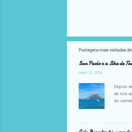
Postagens mais visitadas de
San Paolo e a Ilha de Ta
maio 13, 2024
Depois d
de nos a
do centri
Tavolara
novament
conhece 
comer no