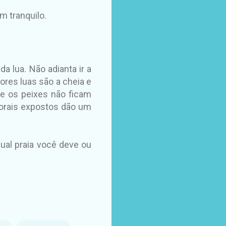
m tranquilo.
a lua. Não adianta ir a
hores luas são a cheia e
 e os peixes não ficam
 corais expostos dão um
ual praia você deve ou