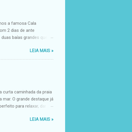
 30 minutos até as 13h,
 tempo estava fechado,
endo para abrir. A ilha é
omos a famosa Cala
com 2 dias de ante
o duas baías grandes que
 pagar a taxa, você entra
LEIA MAIS »
. Nem uma mochila. Nós
a mais bonita para ficar.
eia é super branca, a água
 problema é a superlotação
ra! As praias oferecem
...
a curta caminhada da praia
a mar. O grande destaque já
erfeito para relaxar, dar
ompleta ( fogão, frigobar,
LEIA MAIS »
er bem ( afinal, eu preciso
xar, tomar um café,