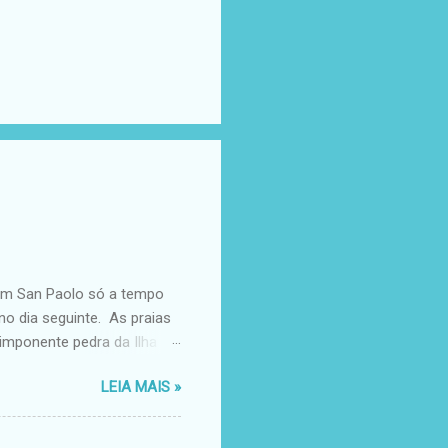
 em San Paolo só a tempo
o dia seguinte. As praias
 imponente pedra da Ilha de
ancas, pegar praia
LEIA MAIS »
stava com fome. Quem me
cidi pegar uma pizza e
uinte, compramos o passeio