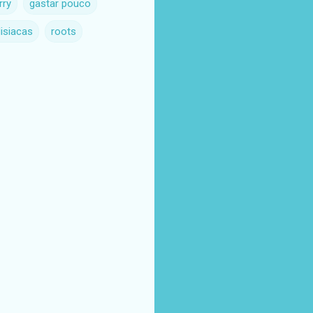
rry
gastar pouco
disiacas
roots