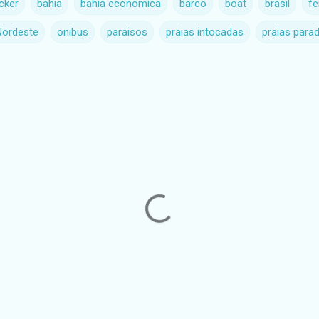
cker
bahia
bahia economica
barco
boat
brasil
fe
Nordeste
onibus
paraisos
praias intocadas
praias para