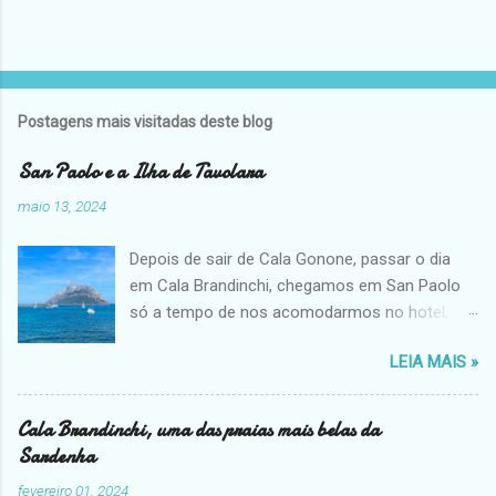
Postagens mais visitadas deste blog
San Paolo e a Ilha de Tavolara
maio 13, 2024
Depois de sair de Cala Gonone, passar o dia
em Cala Brandinchi, chegamos em San Paolo
só a tempo de nos acomodarmos no hotel,
dar uma volta e ver o passeio que faríamos no
LEIA MAIS »
dia seguinte. As praias do centrinho são
pequenas e bucólicas, e a vista fica ainda mais
linda com a imponente pedra da Ilha de
Cala Brandinchi, uma das praias mais belas da
Tavolara. Mas depois de passar horas em Cala
Sardenha
Brandinchi com suas areias brancas, pegar
fevereiro 01, 2024