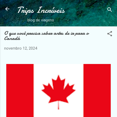
Trips Incríveis
Pular para o conteúdo principal
blog de viagens
O que você precisa saber antes de ir para o
Canadá
novembro 12, 2024