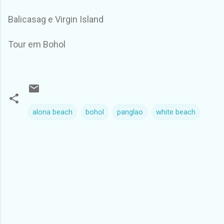
Balicasag e Virgin Island
Tour em Bohol
alona beach
bohol
panglao
white beach
C
o
m
e
n
t
á