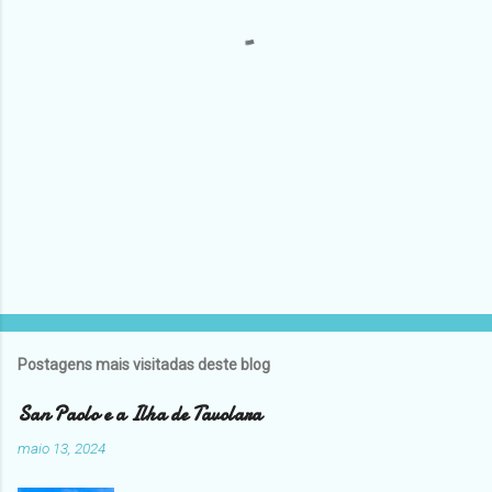
r
i
o
s
Postagens mais visitadas deste blog
San Paolo e a Ilha de Tavolara
maio 13, 2024